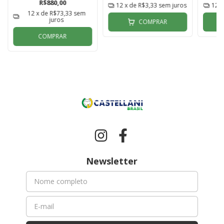
R$880,00
12
x de
R$3,33
sem juros
12
x
12
x de
R$73,33
sem
juros
COMPRAR
COMPRAR
Newsletter