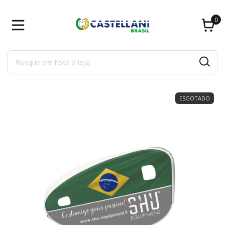
0
ESGOTADO