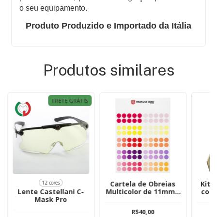
o seu equipamento.
Produto Produzido e Importado da Itália
Produtos similares
FRETE GRÁTIS
12 cores
Cartela de Obreias
Kit 
Lente Castellani C-
Multicolor de 11mm -
com 
Mask Pro
Marca Mundo Tiro
P
R$40,00