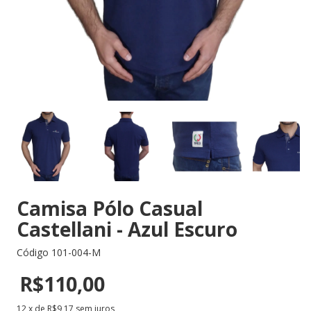
Camisa Pólo Casual
Castellani - Azul Escuro
Código
101-004-M
R$110,00
12
x de
R$9,17
sem juros