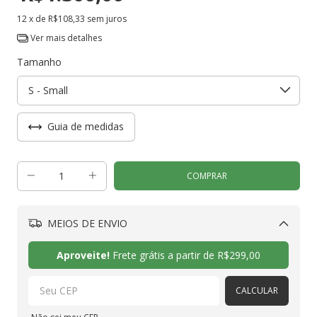
12
x de
R$108,33
sem juros
Ver mais detalhes
Tamanho
Guia de medidas
MEIOS DE ENVIO
Alterar CEP
Aproveite!
Frete grátis a partir de
R$299,00
CALCULAR