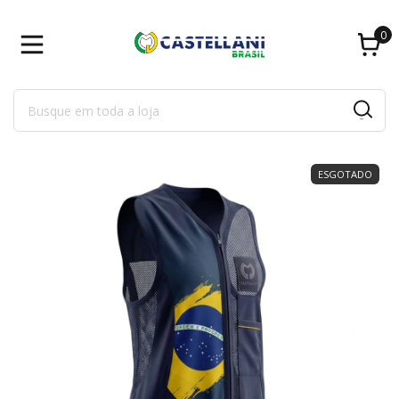
0
ESGOTADO