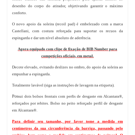
desenho do corpo do atirador, objetivando garantir o máximo
conforto.
O novo apoio da soleira (recoil pad) é embelezado com a marca
Castellani, com costura reforçada para suportar os recuos da
espingarda e dar um nível absoluto de aderência.
Agora equipado com clipe de fixação de BIB Number para
competições oficiais, em metal.
Decote elevado, evitando deslizes no ombro, do apoio da soleira ao
empunhar a espingarda.
Totalmente lavável (siga as instruções de lavagem na etiqueta).
Pos
sui dois bolsos frontais com perfis de desgaste em Alcantara®,
reforçados por rebites. Bolso no peito reforçado perfil de desgaste
em Alcantara®.
Para definir seu tamanho, por favor tome a medida em
centímetros da sua circunferência da barriga, passando pelo