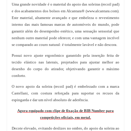
Uma grande novidade é o material do apoio das soleiras (recoil pad)
e dos acabamentos dos bolsos em Alcantara® (www.alcantara.com).
Este material, altamente avançado e que embeleza o revestimento
interno das mais famosas marcas de automóveis do mundo, pode
garantir além do desempenho estético, uma sensação sensorial que
nenhum outro material pode oferecer, e com uma vantagem incrível
se comparado ao couro natural: é totalmente lavável e não descora.
Possui novo ajuste ergonômico garantido pela inserção feita de
tecido elástico nas laterais, projetados para ajustar melhor ao
desenho do corpo do atirador, objetivando garantir o máximo
conforto.
O novo apoio da soleira (recoil pad) é embelezado com a marca
Castellani, com costura reforçada para suportar os recuos da
espingarda e dar um nível absoluto de aderência.
Agora equipado com clipe de fixação de BIB Number para
competições oficiais, em metal.
Decote elevado, evitando deslizes no ombro, do apoio da soleira ao