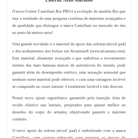
O novo Colete Castellani Rio PRO é a evolução do modelo Rio que
traz o resultado de uma pesquisa contínua de materiais avançados e
de qualidade que distingue a marca Castellani no mercado do tiro
ao prato há muitos anos!
Uma grande novidade é o material do apoio das soleiras (recoil pad)
e dos acabamentos dos bolsos em Alcantara® (www.alcantara.com).
Este material, altamente avançado e que embeleza o revestimento
interno das mais famosas marcas de automóveis do mundo, pode
garantir além do desempenho estético, uma sensação sensorial que
nenhum outro material pode oferecer, e com uma vantagem incrível
se comparado ao couro natural: é totalmente lavável e não descora.
Possui novo ajuste ergonômico garantido pela inserção feita de
tecido elástico nas laterais, projetados para ajustar melhor ao
desenho do corpo do atirador, objetivando garantir o máximo
conforto.
O novo apoio da soleira (recoil pad) é embelezado com a marca
Castellani, com costura reforçada para suportar os recuos da