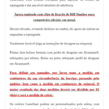
espingarda e dar um nível absoluto de aderência.
Agora equipado com clipe de fixação de BIB Number para
competições oficiais, em metal.
Decote elevado, evitando deslizes no ombro, do apoio da soleira ao
empunhar a espingarda.
Totalmente lavável (siga as instruções de lavagem na etiqueta).
Pos
sui dois bolsos frontais com perfis de desgaste em Alcantara®,
reforçados por rebites. Bolso no peito reforçado perfil de desgaste
em Alcantara®.
Para definir seu tamanho, por favor tome a medida em
centímetros da sua circunferência da barriga, passando pelo
umbigo, bem como a medida em centímetros do peitoral. O
maior resultado das duas medidas deverá ser dividido por 02
(dois) e será a medida do colete.
Os coletes Castellani podem ser personalizados pelo atleta, com