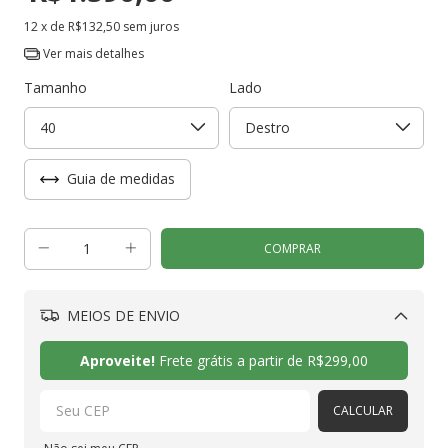
12
x de
R$132,50
sem juros
Ver mais detalhes
Tamanho
Lado
Guia de medidas
MEIOS DE ENVIO
Alterar CEP
Aproveite!
Frete grátis a partir de
R$299,00
CALCULAR