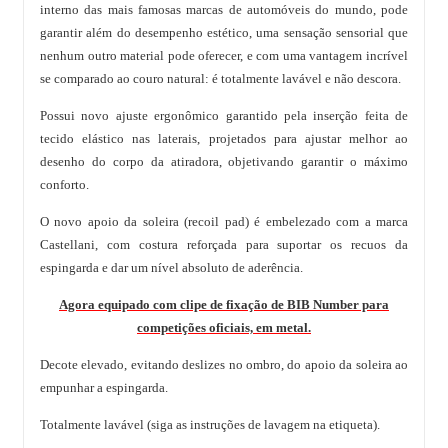
interno das mais famosas marcas de automóveis do mundo, pode
garantir além do desempenho estético, uma sensação sensorial que
nenhum outro material pode oferecer, e com uma vantagem incrível
se comparado ao couro natural: é totalmente lavável e não descora.
Possui novo ajuste ergonômico garantido pela inserção feita de
tecido elástico nas laterais, projetados para ajustar melhor ao
desenho do corpo da atiradora, objetivando garantir o máximo
conforto.
O novo apoio da soleira (recoil pad) é embelezado com a marca
Castellani, com costura reforçada para suportar os recuos da
espingarda e dar um nível absoluto de aderência.
Agora equipado com clipe de fixação de BIB Number para
competições oficiais, em metal.
Decote elevado, evitando deslizes no ombro, do apoio da soleira ao
empunhar a espingarda.
Totalmente lavável (siga as instruções de lavagem na etiqueta).