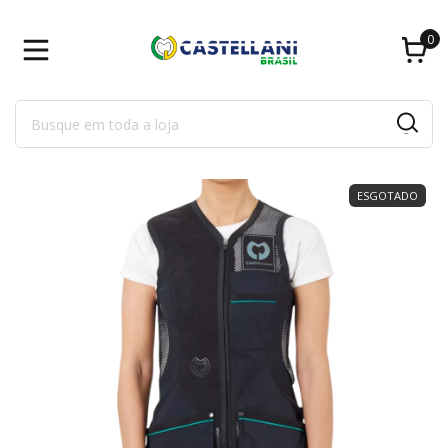
0
ESGOTADO