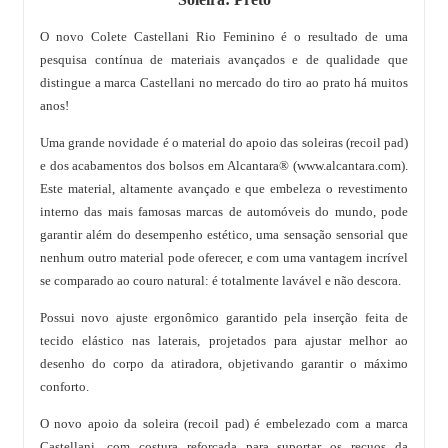
O novo Colete Castellani Rio Feminino é o resultado de uma
pesquisa contínua de materiais avançados e de qualidade que
distingue a marca Castellani no mercado do tiro ao prato há muitos
anos!
Uma grande novidade é o material do apoio das soleiras (recoil pad)
e dos acabamentos dos bolsos em Alcantara® (www.alcantara.com).
Este material, altamente avançado e que embeleza o revestimento
interno das mais famosas marcas de automóveis do mundo, pode
garantir além do desempenho estético, uma sensação sensorial que
nenhum outro material pode oferecer, e com uma vantagem incrível
se comparado ao couro natural: é totalmente lavável e não descora.
Possui novo ajuste ergonômico garantido pela inserção feita de
tecido elástico nas laterais, projetados para ajustar melhor ao
desenho do corpo da atiradora, objetivando garantir o máximo
conforto.
O novo apoio da soleira (recoil pad) é embelezado com a marca
Castellani, com costura reforçada para suportar os recuos da