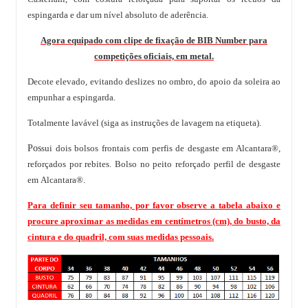
espingarda e dar um nível absoluto de aderência.
Agora equipado com clipe de fixação de BIB Number para
competições oficiais, em metal.
Decote elevado, evitando deslizes no ombro, do apoio da soleira ao
empunhar a espingarda.
Totalmente lavável (siga as instruções de lavagem na etiqueta).
Pos
sui dois bolsos frontais com perfis de desgaste em Alcantara®,
reforçados por rebites. Bolso no peito reforçado perfil de desgaste
em Alcantara®.
Para definir seu tamanho, por favor observe a tabela abaixo e
procure aproximar as medidas em centímetros (cm), do busto, da
cintura e do quadril, com suas medidas pessoais.