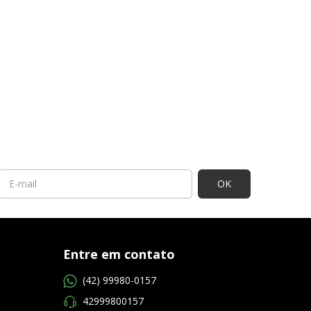
Entre em contato
(42) 99980-0157
42999800157