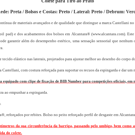
Colete para Tiro ao Prato
ede: Preta / Bolsos e Costas: Preto / Lateral: Preto / Debrum: Ver
ontínua de materiais avançados e de qualidade que distingue a marca Castellani no 
coil pad) e dos acabamentos dos bolsos em Alcantara® (www.alcantara.com). Este
ode garantir além do desempenho estético, uma sensação sensorial que nenhum ou
a.
 tecido elástico nas laterais, projetados para ajustar melhor ao desenho do corpo d
 Castellani, com costura reforçada para suportar os recuos da espingarda e dar um n
 equipado com clipe de fixação de BIB Number para competições oficiais, em 
ira ao empunhar a espingarda.
.
ra®, reforçados por rebites. Bolso no peito reforçado perfil de desgaste em Alcantar
tímetros da sua circunferência da barriga, passando pelo umbigo, bem como a
ida do colete.