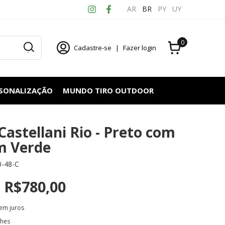
AR
BR
PY
UY
0
Cadastre-se
|
Fazer login
RSONALIZAÇÃO
MUNDO TIRO OUTDOOR
Castellani Rio - Preto com
m Verde
0-48-C
R$780,00
em juros
lhes