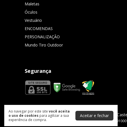
Maletas
Óculos
Vestuário
ENCOMENDAS
PERSONALIZAÇÃO
Mundo Tiro Outdoor
Segurança
Ao navegar por este site
você aceita
Colete Castellani Rio - Preto com Debrum Verde
- Caste
Aceitar e fechar
o uso de cookies
para agilizar a sua
experiência de compra.
©2026. Castellani Brasil Com. Importadora Ltda - 43505291000