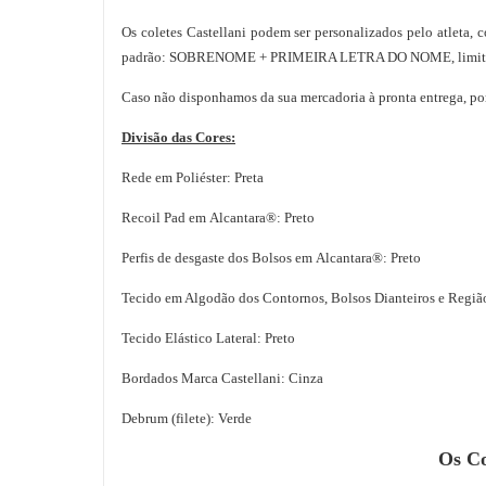
Os coletes Castellani podem ser personalizados pelo atleta,
padrão: SOBRENOME + PRIMEIRA LETRA DO NOME, limitado há 1
Caso não disponhamos da sua mercadoria à pronta entrega, po
Divisão das Cores:
Rede em Poliéster: Preta
Recoil Pad em Alcantara®: Preto
Perfis de desgaste dos Bolsos em Alcantara®: Preto
Tecido em Algodão dos Contornos, Bolsos Dianteiros e Região
Tecido Elástico Lateral: Preto
Bordados Marca Castellani: Cinza
Debrum (filete): Verde
Os Co