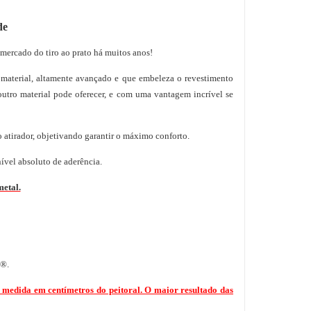
de
mercado do tiro ao prato há muitos anos!
 material, altamente avançado e que embeleza o revestimento
tro material pode oferecer, e com uma vantagem incrível se
o atirador, objetivando garantir o máximo conforto.
ível absoluto de aderência.
metal.
a®.
 medida em centímetros do peitoral. O maior resultado das