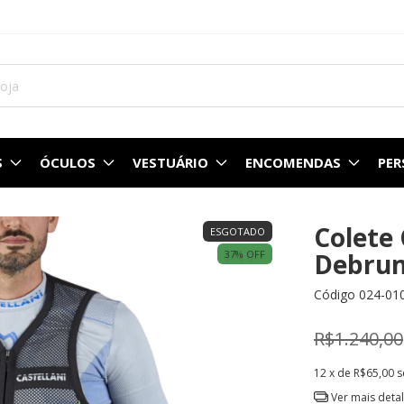
S
ÓCULOS
VESTUÁRIO
ENCOMENDAS
PE
Colete 
ESGOTADO
37
% OFF
Debru
Código
024-01
R$1.240,00
12
x de
R$65,00
s
Ver mais deta