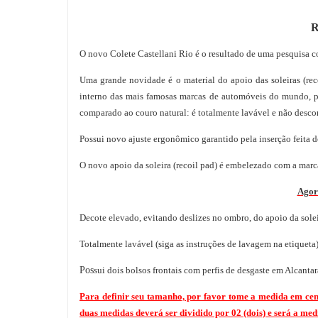
R
O novo Colete Castellani Rio é o resultado de uma pesquisa c
Uma grande novidade é o material do apoio das soleiras (re
interno das mais famosas marcas de automóveis do mundo, p
comparado ao couro natural: é totalmente lavável e não descor
Possui novo ajuste ergonômico garantido pela inserção feita de
O novo apoio da soleira (recoil pad) é embelezado com a marca
Agora
Decote elevado, evitando deslizes no ombro, do apoio da sole
Totalmente lavável (siga as instruções de lavagem na etiqueta)
Pos
sui dois bolsos frontais com perfis de desgaste em Alcanta
Para definir seu tamanho, por favor tome a medida em cen
duas medidas deverá ser dividido por 02 (dois) e será a med