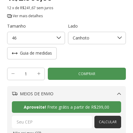
12
x de
R$241,67
sem juros
Ver mais detalhes
Tamanho
Lado
Guia de medidas
MEIOS DE ENVIO
Alterar CEP
Aproveite!
Frete grátis a partir de
R$299,00
CALCULAR