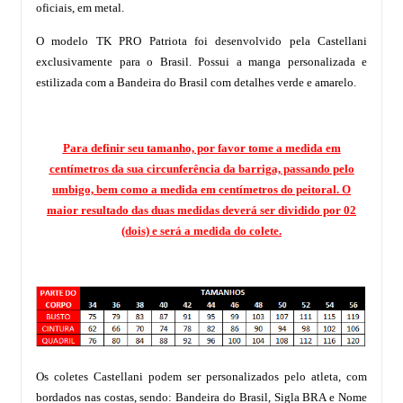
oficiais, em metal.
O modelo TK PRO Patriota foi desenvolvido pela Castellani
exclusivamente para o Brasil. Possui a manga personalizada e
estilizada com a Bandeira do Brasil com detalhes verde e amarelo.
Para definir seu tamanho, por favor tome a medida em
centímetros da sua circunferência da barriga, passando pelo
umbigo, bem como a medida em centímetros do peitoral. O
maior resultado das duas medidas deverá ser dividido por 02
(dois) e será a medida do colete.
Os coletes Castellani podem ser personalizados pelo atleta, com
bordados nas costas, sendo: Bandeira do Brasil, Sigla BRA e Nome