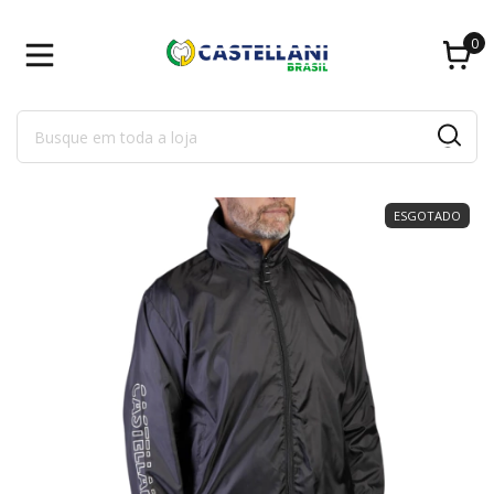
0
ESGOTADO