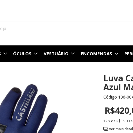
S
ÓCULOS
VESTUÁRIO
ENCOMENDAS
PE
Luva Ca
Azul M
Código
136-00
R$420,
12
x de
R$35,00
s
Ver mais deta