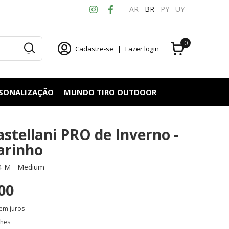
AR
BR
PY
UY
0
Cadastre-se
|
Fazer login
RSONALIZAÇÃO
MUNDO TIRO OUTDOOR
stellani PRO de Inverno -
arinho
4-M - Medium
00
em juros
lhes