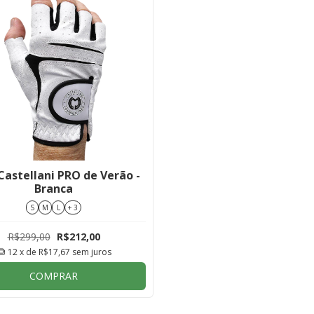
Castellani PRO de Verão -
Branca
S
M
L
+ 3
R$299,00
R$212,00
12
x de
R$17,67
sem juros
COMPRAR