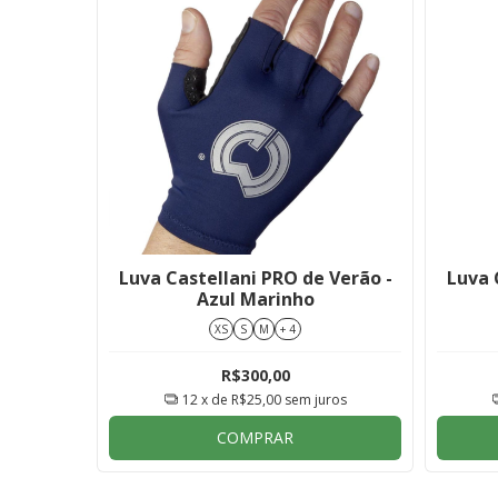
Luva Castellani PRO de Verão -
Luva 
Azul Marinho
XS
S
M
+ 4
R$300,00
12
x de
R$25,00
sem juros
COMPRAR