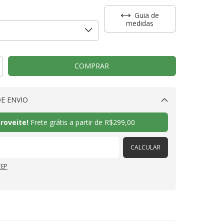
Guia de
medidas
E ENVIO
Alterar CEP
roveite!
Frete grátis a partir de
R$299,00
CALCULAR
CEP