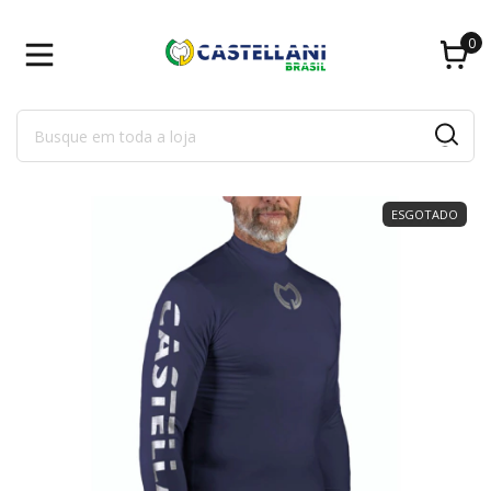
0
ESGOTADO