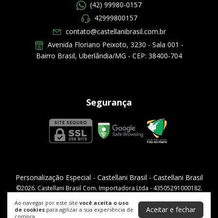
(42) 99980-0157
42999800157
contato@castellanibrasil.com.br
Avenida Floriano Peixoto, 3230 - Sala 001 -
Bairro Brasil, Uberlândia/MG - CEP: 38400-704
Segurança
Personalização Especial - Castellani Brasil
- Castellani Brasil
©2026. Castellani Brasil Com. Importadora Ltda - 43505291000182.
Todos os direitos reservados.
Ao navegar por este site
você aceita o uso
Aceitar e fechar
de cookies
para agilizar a sua experiência de
compra.