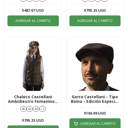
Oban
$487.07 USD
$795.25 USD
AGREGAR AL CARRITO
AGREGAR AL CARRITO
Chaleco Castellani
Gorra Castellani - Tipo
Ambidiestro Femenino –
Boina - Edición Especial
Edición Especial Clásico
Clásico Oban
40
42
44
+ 3
York
$106.09 USD
$795.25 USD
AGREGAR AL CARRITO