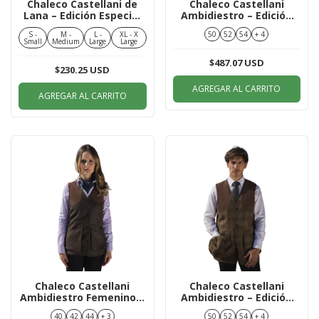
Chaleco Castellani de
Chaleco Castellani
Lana – Edición Especial
Ambidiestro – Edición
Clásico Ashby
Especial Clásico Oban
S -
M -
L -
XL - X
50
52
54
+ 4
Small
Medium
Large
Large
$487.07 USD
$230.25 USD
AGREGAR AL CARRITO
AGREGAR AL CARRITO
Chaleco Castellani
Chaleco Castellani
Ambidiestro Femenino –
Ambidiestro – Edición
Edición Especial Clásico
Especial Clásico York
40
42
44
+ 3
50
52
54
+ 4