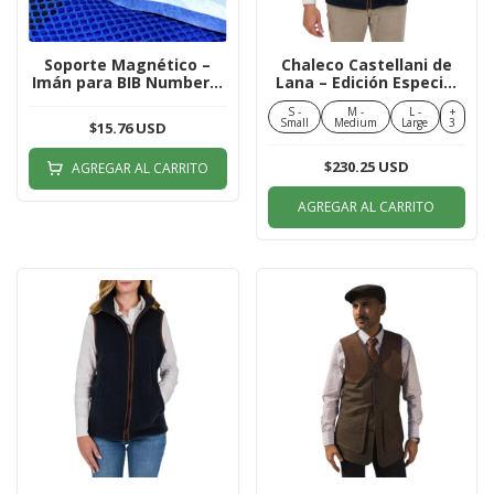
Soporte Magnético –
Chaleco Castellani de
Imán para BIB Number –
Lana – Edición Especial
Naranja
Clásico Ashby
S -
M -
L -
+
Small
Medium
Large
3
$15.76 USD
$230.25 USD
AGREGAR AL CARRITO
AGREGAR AL CARRITO