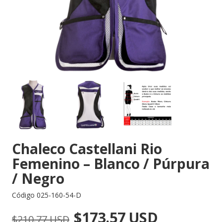
Chaleco Castellani Rio
Femenino – Blanco / Púrpura
/ Negro
Código
025-160-54-D
$173.57 USD
$210.77 USD