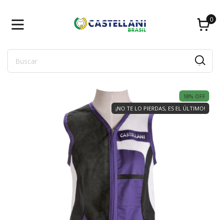
0
18
% OFF
¡NO TE LO PIERDAS, ES EL ÚLTIMO!