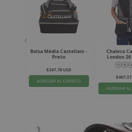
stellani
Bolsa Média Castellani -
Chaleco Ca
– Gris /
Preto
London 26
ópia) -
50
46
4
D
$247.78 USD
$407.37
RRITO
AGREGAR AL CARRITO
AGREGAR AL