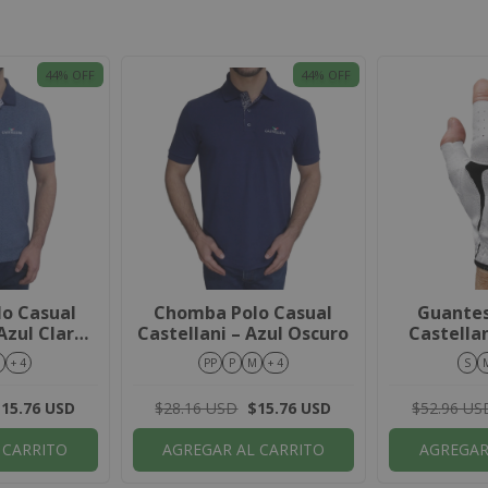
44
% OFF
44
% OFF
o Casual
Chomba Polo Casual
Guantes
Azul Claro
Castellani – Azul Oscuro
Castellan
ado
Bl
M
+ 4
PP
P
M
+ 4
S
15.76 USD
$28.16 USD
$15.76 USD
$52.96 US
 CARRITO
AGREGAR AL CARRITO
AGREGAR