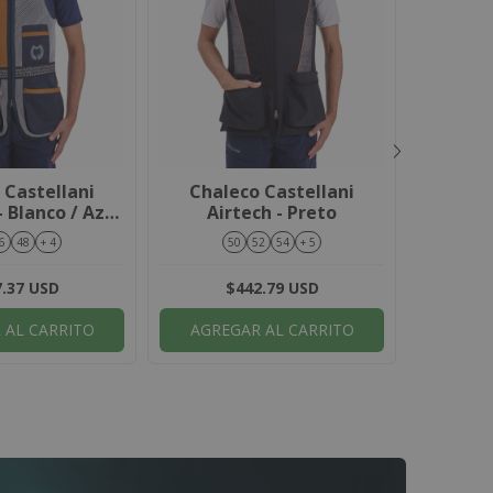
 Castellani
Chaleco Castellani
Chalec
 Blanco / Azul
Airtech - Preto
Invierno
arino
Térmica
6
48
+ 4
50
52
54
+ 5
.37 USD
$442.79 USD
 AL CARRITO
AGREGAR AL CARRITO
AGRE