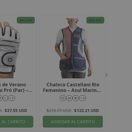
29
% OFF
42
% OFF
 de Verano
Chaleco Castellani Rio
Chalec
i Pró (Par) –
Femenino – Azul Marino /
Femen
ancos
Salmón
Púr
M
L
+ 3
42
44
46
+ 4
D
$37.55 USD
$210.77 USD
$122.21 USD
$210.77
 AL CARRITO
AGREGAR AL CARRITO
AGRE