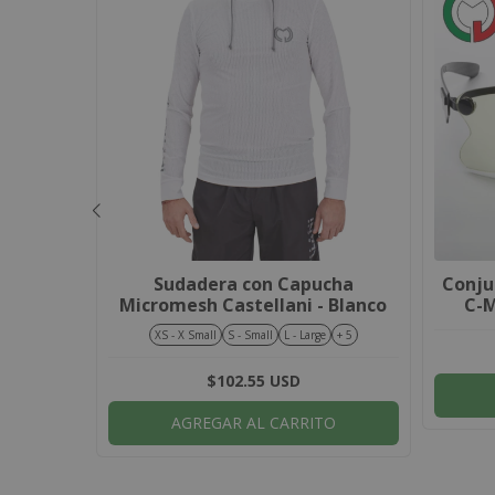
ta WP
Sudadera con Capucha
Conju
o / Rojo
Micromesh Castellani - Blanco
C-M
XS - X Small
S - Small
L - Large
+ 5
$102.55 USD
AGREGAR AL CARRITO