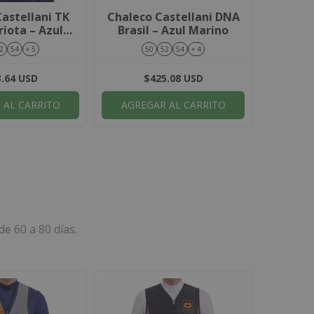
astellani TK
Chaleco Castellani DNA
Chalec
iota – Azul
Brasil – Azul Marino
Brasil
con Blanco
2
54
+ 5
50
52
54
+ 4
.64 USD
$425.08 USD
 AL CARRITO
AGREGAR AL CARRITO
AGRE
e 60 a 80 días.