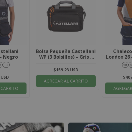
stellani
Bolsa Pequeña Castellani
Chaleco
 - Negro
WP (3 Bolsillos) – Gris /
London 26 -
Azul Royal - (cópia)
M
8
+ 4
50
4
$159.23 USD
 USD
$407
AGREGAR AL CARRITO
 CARRITO
AGREGAR