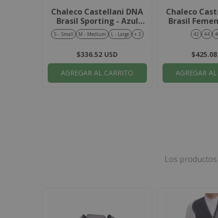
copeta
Chaleco Castellani DNA
Chaleco Cast
– Negro
Brasil Sporting - Azul
Brasil Femen
Marino / Amarillo
Mari
S - Small
M - Medium
L - Large
+ 3
42
44
4
K
$336.52 USD
$425.08
AGREGAR AL CARRITO
AGREGAR AL
Los productos 