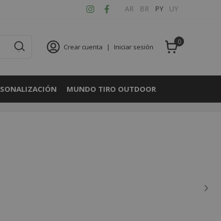
AR
BR
PY
UY
0
Crear cuenta
|
Iniciar sesión
RSONALIZACIÓN
MUNDO TIRO OUTDOOR