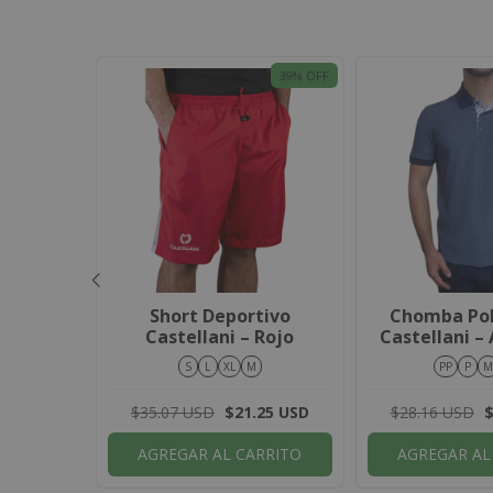
25
% OFF
39
% OFF
lani TK
Short Deportivo
Chomba Pol
/ Azul
Castellani – Rojo
Castellani – 
ris
Mescl
5
S
L
XL
M
PP
P
.61 USD
$35.07 USD
$21.25 USD
$28.16 USD
$
RRITO
AGREGAR AL CARRITO
AGREGAR AL