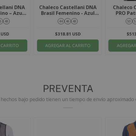
ellani DNA
Chaleco Castellani DNA
Chaleco C
ino – Azul
Brasil Femenino - Azul
PRO Patr
no
Marino / Amarillo
Marino 
6
48
44
46
48
50
5
 USD
$318.81 USD
$513
 CARRITO
AGREGAR AL CARRITO
AGREGAR
PREVENTA
hechos bajo pedido tienen un tiempo de envío aproximado d