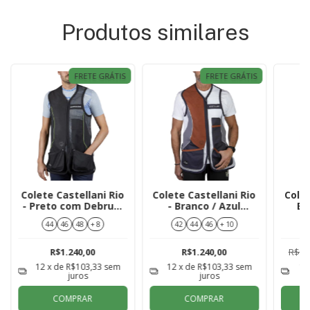
Produtos similares
FRETE GRÁTIS
FRETE GRÁTIS
Colete Castellani Rio
Colete Castellani Rio
Colet
- Preto com Debrum
- Branco / Azul
Ev
Verde
Marinho / Cinza
44
46
48
+ 8
42
44
46
+ 10
R$1.240,00
R$1.240,00
R$2.
12
x de
R$103,33
sem
12
x de
R$103,33
sem
12
juros
juros
COMPRAR
COMPRAR